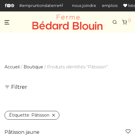
418-666-5518
#empruntonslaterre
nous joindre
emplois
list
0
Accueil
/
Boutique
/ Produits identifiés “Pâtisson”
Filtrer
Étiquette:
Pâtisson
Pâtisson jaune