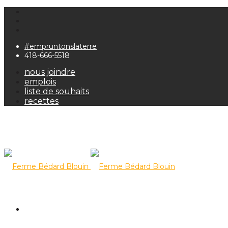
#empruntonslaterre
418-666-5518
nous joindre
emplois
liste de souhaits
recettes