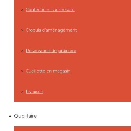
Confections sur mesure
Croquis d’aménagement
Réservation de jardinière
Cueillette en magasin
Livraison
Quoi faire