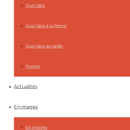
Quoi faire
Quoi faire à la ferme
Quoi faire au jardin
Projets
Actualités
En images
En images