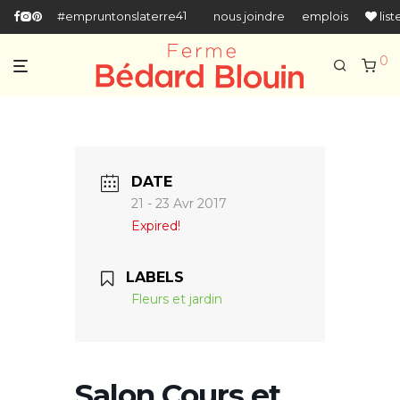
418-666-5518
#empruntonslaterre
nous joindre
emplois
list
0
DATE
21 - 23 Avr 2017
Expired!
LABELS
Fleurs et jardin
Salon Cours et