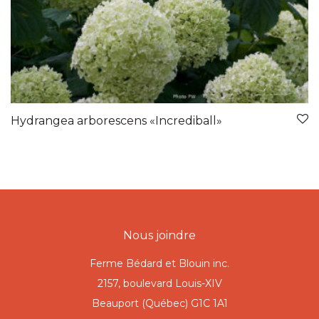
Hydrangea arborescens «Incrediball»
Nous joindre
Ferme Bédard et Blouin inc.
2157, boulevard Louis-XIV
Beauport (Québec) G1C 1A1