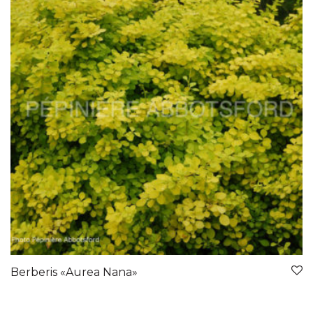
Berberis «Aurea Nana»