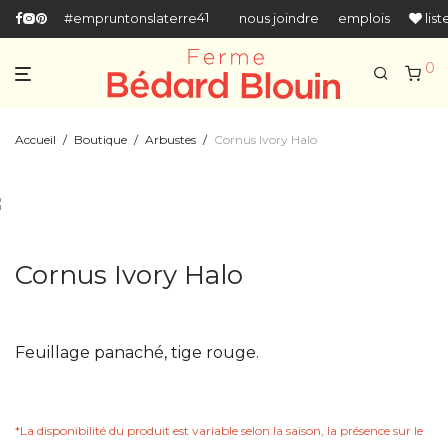
418-666-5518
#empruntonslaterre
nous joindre
emplois
list
0
Accueil
/
Boutique
/
Arbustes
/
Cornus Ivory Halo
Cornus Ivory Halo
Feuillage panaché, tige rouge.
*La disponibilité du produit est variable selon la saison, la présence sur le