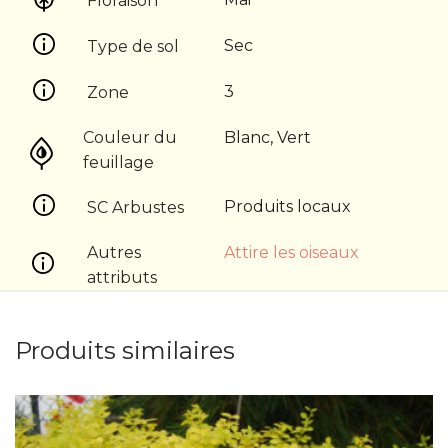
Floraison
Sec
Type de sol
3
Zone
Couleur du
Blanc, Vert
feuillage
Produits locaux
SC Arbustes
Autres
Attire les oiseaux
attributs
Produits similaires