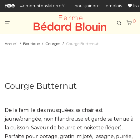
418-666-5518
#empruntonslaterre
nous joindre
emplois
list
0
Accueil
/
Boutique
/
Courges
/
Courge Butternut
Courge Butternut
De la famille des musquées, sa chair est
jaune/orangée, non filandreuse et garde sa tenue à
la cuisson. Saveur de beurre et noisette (léger).
Parfaite pour potage, gratin, mijoté, lasagne, purée,