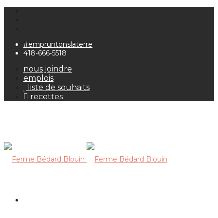
#empruntonslaterre
418-666-5518
nous joindre
emplois
liste de souhaits
recettes