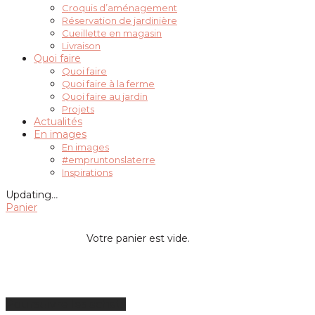
Croquis d’aménagement
Réservation de jardinière
Cueillette en magasin
Livraison
Quoi faire
Quoi faire
Quoi faire à la ferme
Quoi faire au jardin
Projets
Actualités
En images
En images
#empruntonslaterre
Inspirations
Updating
…
Panier
Votre panier est vide.
Poursuivre les achats