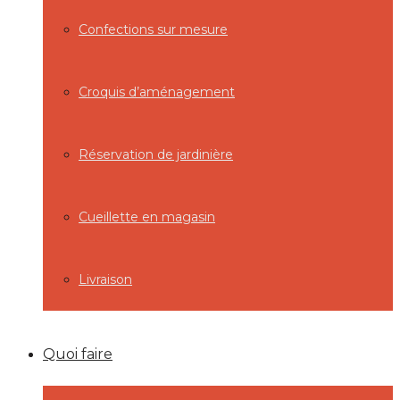
Confections sur mesure
Croquis d’aménagement
Réservation de jardinière
Cueillette en magasin
Livraison
Quoi faire