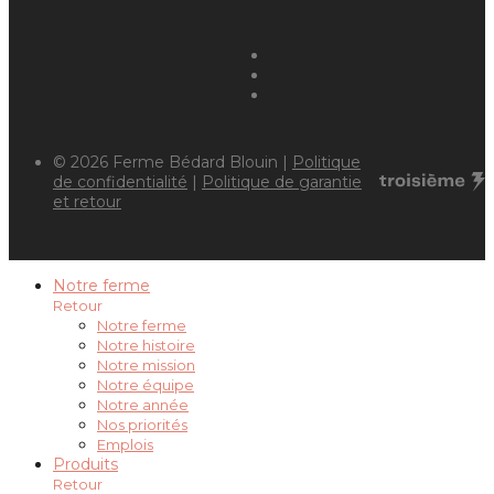
© 2026 Ferme Bédard Blouin |
Politique
de confidentialité
|
Politique de garantie
et retour
Notre ferme
Retour
Notre ferme
Notre histoire
Notre mission
Notre équipe
Notre année
Nos priorités
Emplois
Produits
Retour