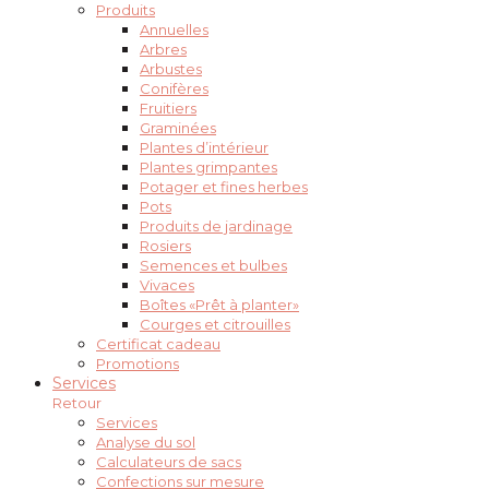
Produits
Annuelles
Arbres
Arbustes
Conifères
Fruitiers
Graminées
Plantes d’intérieur
Plantes grimpantes
Potager et fines herbes
Pots
Produits de jardinage
Rosiers
Semences et bulbes
Vivaces
Boîtes «Prêt à planter»
Courges et citrouilles
Certificat cadeau
Promotions
Services
Retour
Services
Analyse du sol
Calculateurs de sacs
Confections sur mesure