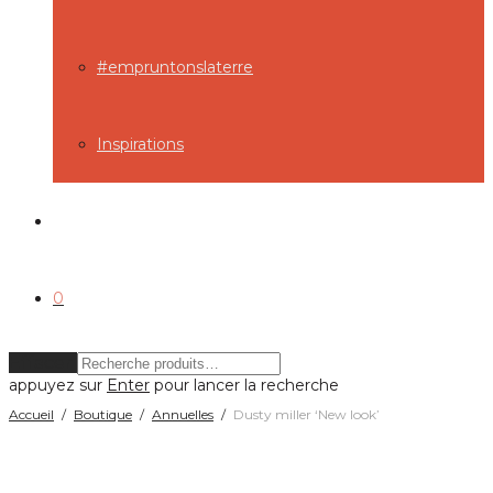
#empruntonslaterre
Inspirations
0
Effacer
appuyez sur
Enter
pour lancer la recherche
Accueil
/
Boutique
/
Annuelles
/
Dusty miller ‘New look’