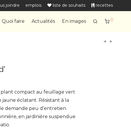
us joindre
emplois
liste de souhaits
recettes
0
Quoi faire
Actualités
En images
d’
 plant compact au feuillage vert
 jaune éclatant. Résistant à la
elle demande peu d’entretien.
onnière, en jardinière suspendue
atio.