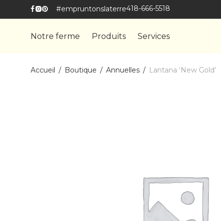
418-666-5518
#empruntonslaterre
Notre ferme
Produits
Services
Accueil
/
Boutique
/
Annuelles
/
Lantana ‘New Gold’