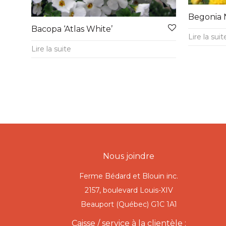
Begonia 
Bacopa ‘Atlas White’
Lire la suit
Lire la suite
Nous joindre
Ferme Bédard et Blouin inc.
2157, boulevard Louis-XIV
Beauport (Québec) G1C 1A1
Caisse / service à la clientèle :