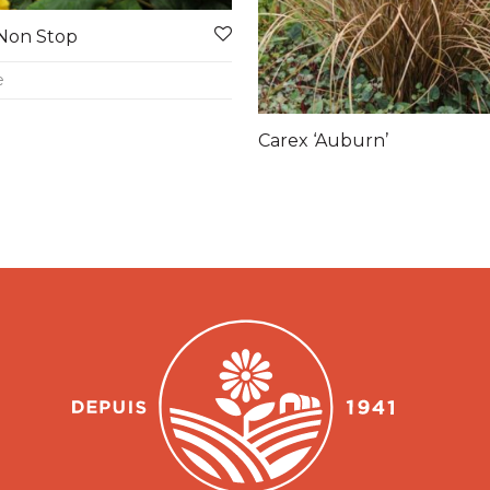
Non Stop
e
Carex ‘Auburn’