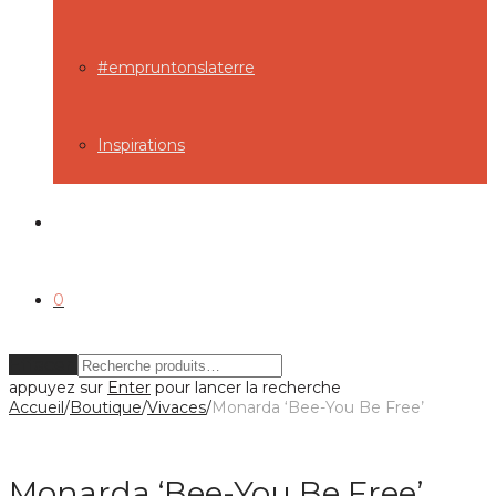
#empruntonslaterre
Inspirations
0
Effacer
appuyez sur
Enter
pour lancer la recherche
Accueil
/
Boutique
/
Vivaces
/
Monarda ‘Bee-You Be Free’
Monarda ‘Bee-You Be Free’