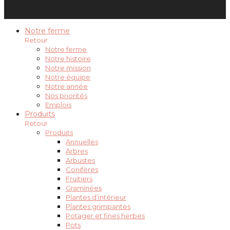
Notre ferme
Retour
Notre ferme
Notre histoire
Notre mission
Notre équipe
Notre année
Nos priorités
Emplois
Produits
Retour
Produits
Annuelles
Arbres
Arbustes
Conifères
Fruitiers
Graminées
Plantes d’intérieur
Plantes grimpantes
Potager et fines herbes
Pots