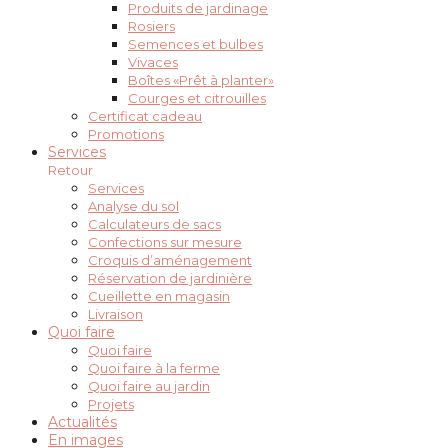
Produits de jardinage
Rosiers
Semences et bulbes
Vivaces
Boîtes «Prêt à planter»
Courges et citrouilles
Certificat cadeau
Promotions
Services
Retour
Services
Analyse du sol
Calculateurs de sacs
Confections sur mesure
Croquis d’aménagement
Réservation de jardinière
Cueillette en magasin
Livraison
Quoi faire
Quoi faire
Quoi faire à la ferme
Quoi faire au jardin
Projets
Actualités
En images