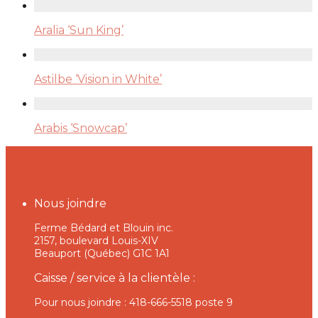
Aralia ‘Sun King’
Astilbe ‘Vision in White’
Arabis ‘Snowcap’
Nous joindre
Ferme Bédard et Blouin inc.
2157, boulevard Louis-XIV
Beauport (Québec) G1C 1A1
Caisse / service à la clientèle :
Pour nous joindre : 418-666-5518 poste 9