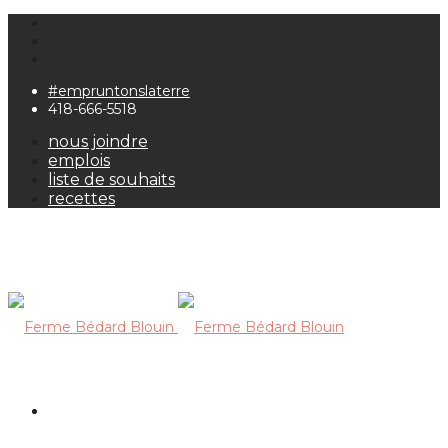
#empruntonslaterre
418-666-5518
nous joindre
emplois
liste de souhaits
recettes