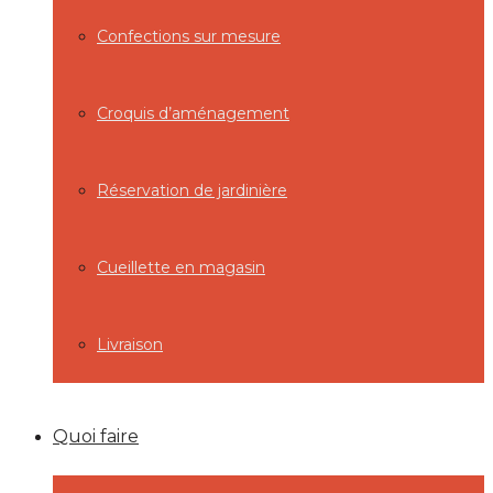
Confections sur mesure
Croquis d’aménagement
Réservation de jardinière
Cueillette en magasin
Livraison
Quoi faire