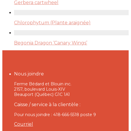
Gerbera cartwheel
Chlorophytum (Plante araignée)
Begonia Dragon ‘Canary Wings’
Nous joindre
Ferme Bédard et Blouin inc.
2157, boulevard Louis-XIV
Beauport (Québec) G1C 1A1
Caisse / service à la clientèle :
Pour nous joindre : 418-666-5518 poste 9
Courriel