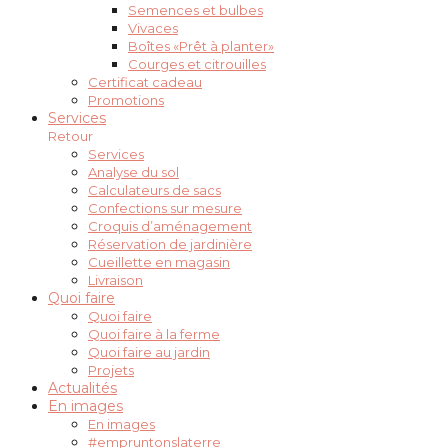
Semences et bulbes
Vivaces
Boîtes «Prêt à planter»
Courges et citrouilles
Certificat cadeau
Promotions
Services
Retour
Services
Analyse du sol
Calculateurs de sacs
Confections sur mesure
Croquis d’aménagement
Réservation de jardinière
Cueillette en magasin
Livraison
Quoi faire
Quoi faire
Quoi faire à la ferme
Quoi faire au jardin
Projets
Actualités
En images
En images
#empruntonslaterre