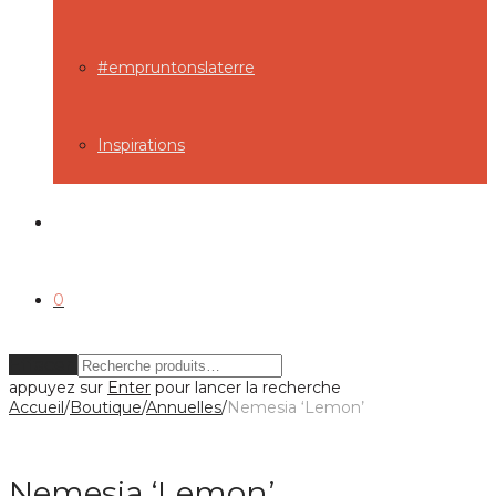
#empruntonslaterre
Inspirations
0
Effacer
appuyez sur
Enter
pour lancer la recherche
Accueil
/
Boutique
/
Annuelles
/
Nemesia ‘Lemon’
Nemesia ‘Lemon’