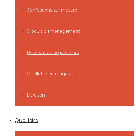
Confections sur mesure
Croquis d’aménagement
Réservation de jardinière
Cueillette en magasin
Livraison
Quoi faire