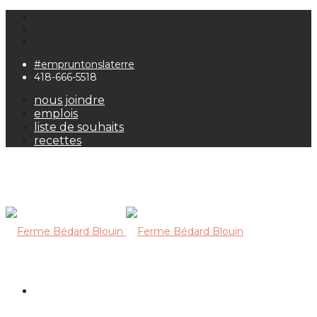
#empruntonslaterre
418-666-5518
nous joindre
emplois
liste de souhaits
recettes