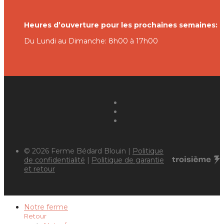
Heures d’ouverture pour les prochaines semaines:
Du Lundi au Dimanche: 8h00 à 17h00
© 2026 Ferme Bédard Blouin |
Politique
de confidentialité
|
Politique de garantie
et retour
Notre ferme
Retour