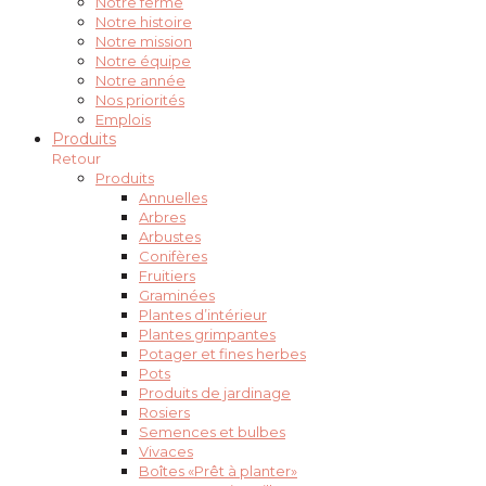
Notre ferme
Notre histoire
Notre mission
Notre équipe
Notre année
Nos priorités
Emplois
Produits
Retour
Produits
Annuelles
Arbres
Arbustes
Conifères
Fruitiers
Graminées
Plantes d’intérieur
Plantes grimpantes
Potager et fines herbes
Pots
Produits de jardinage
Rosiers
Semences et bulbes
Vivaces
Boîtes «Prêt à planter»