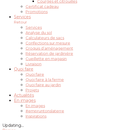
Courges et citrouilles
Certificat cadeau
Promotions
Services
Retour
Services
Analyse du sol
Calculateurs de sacs
Confections sur mesure
Croquis d’aménagement
Réservation de jardinière
Cueillette en magasin
Livraison
Quoi faire
Quoi faire
Quoi faire à la ferme
Quoi faire au jardin
Projets
Actualités
En images
En images
#empruntonslaterre
Inspirations
Updating
…