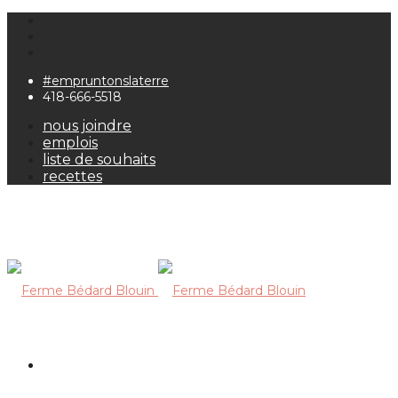
#empruntonslaterre
418-666-5518
nous joindre
emplois
liste de souhaits
recettes