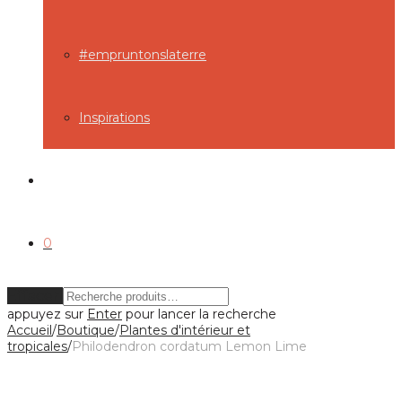
#empruntonslaterre
Inspirations
0
Effacer
appuyez sur
Enter
pour lancer la recherche
Accueil
/
Boutique
/
Plantes d'intérieur et
tropicales
/
Philodendron cordatum Lemon Lime