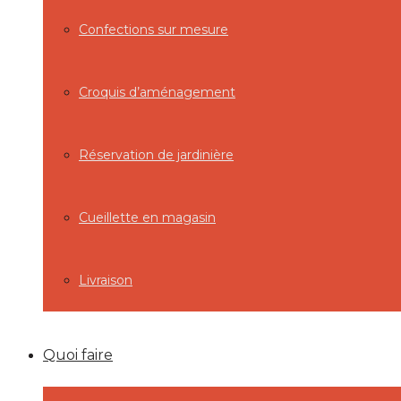
Confections sur mesure
Croquis d’aménagement
Réservation de jardinière
Cueillette en magasin
Livraison
Quoi faire