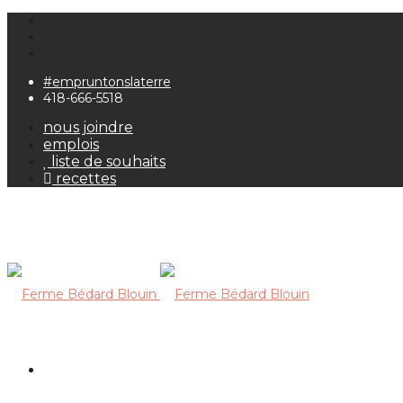
#empruntonslaterre
418-666-5518
nous joindre
emplois
liste de souhaits
recettes