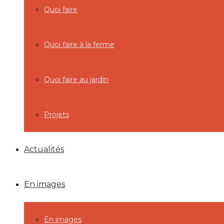
Quoi faire
Quoi faire à la ferme
Quoi faire au jardin
Projets
Actualités
En images
En images