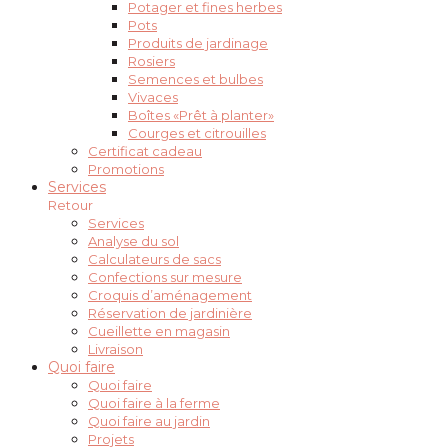
Potager et fines herbes
Pots
Produits de jardinage
Rosiers
Semences et bulbes
Vivaces
Boîtes «Prêt à planter»
Courges et citrouilles
Certificat cadeau
Promotions
Services
Retour
Services
Analyse du sol
Calculateurs de sacs
Confections sur mesure
Croquis d’aménagement
Réservation de jardinière
Cueillette en magasin
Livraison
Quoi faire
Quoi faire
Quoi faire à la ferme
Quoi faire au jardin
Projets