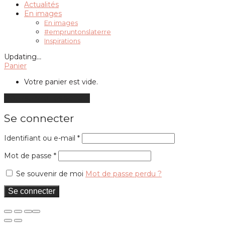
Actualités
En images
En images
#empruntonslaterre
Inspirations
Updating
…
Panier
Votre panier est vide.
Poursuivre les achats
Se connecter
Obligatoire
Identifiant ou e-mail
*
Obligatoire
Mot de passe
*
Se souvenir de moi
Mot de passe perdu ?
Se connecter