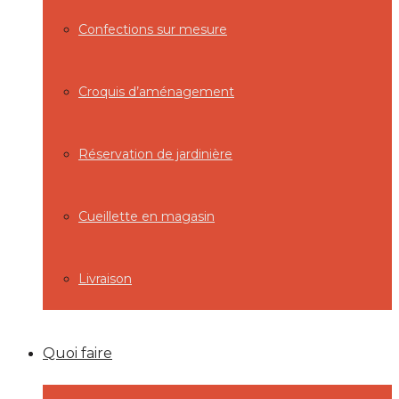
Confections sur mesure
Croquis d’aménagement
Réservation de jardinière
Cueillette en magasin
Livraison
Quoi faire