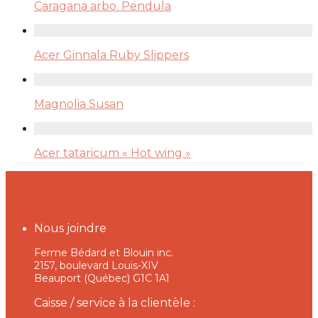
Caragana arbo. Pendula
Acer Ginnala Ruby Slippers
Magnolia Susan
Acer tataricum « Hot wing »
Nous joindre
Ferme Bédard et Blouin inc.
2157, boulevard Louis-XIV
Beauport (Québec) G1C 1A1
Caisse / service à la clientèle :