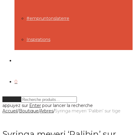
#empruntonslaterre
Inspirations
0
Effacer
appuyez sur
Enter
pour lancer la recherche
Accueil
/
Boutique
/
Arbres
/
Syringa meyeri ‘Palibin’ sur tige
Syringa meyeri ‘Palibin’ sur