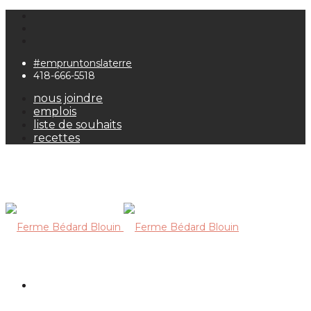
#empruntonslaterre
418-666-5518
nous joindre
emplois
liste de souhaits
recettes