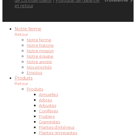
de confidentialité
|
Politique de garantie
et retour
Notre ferme
Retour
Notre ferme
Notre histoire
Notre mission
Notre équipe
Notre année
Nos priorités
Emplois
Produits
Retour
Produits
Annuelles
Arbres
Arbustes
Conifères
Fruitiers
Graminées
Plantes d’intérieur
Plantes grimpantes