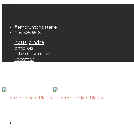
#empruntonslaterre
418-666-5518
nous joindre
emplois
liste de souhaits
recettes