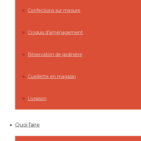
Confections sur mesure
Croquis d’aménagement
Réservation de jardinière
Cueillette en magasin
Livraison
Quoi faire