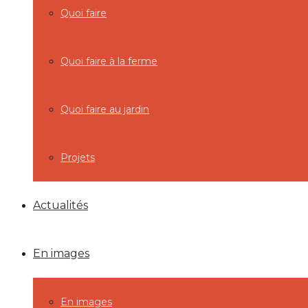
Quoi faire
Quoi faire à la ferme
Quoi faire au jardin
Projets
Actualités
En images
En images