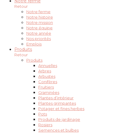
Notre ferme
Retour
Notre ferme
Notre histoire
Notre mission
Notre équipe
Notre année
Nos priorités
Emplois
Produits
Retour
Produits
Annuelles
Arbres
Arbustes
Conifères
Fruitiers
Graminées
Plantes d’intérieur
Plantes grimpantes
Potager et fines herbes
Pots
Produits de jardinage
Rosiers
Semences et bulbes