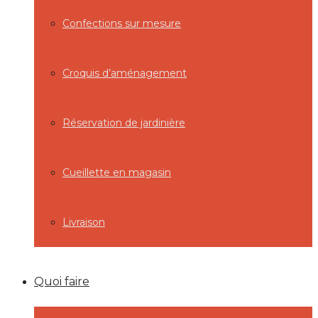
Confections sur mesure
Croquis d’aménagement
Réservation de jardinière
Cueillette en magasin
Livraison
Quoi faire