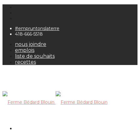
#empruntonslaterre
418-666-5518
nous joindre
emplois
liste de souhaits
recettes