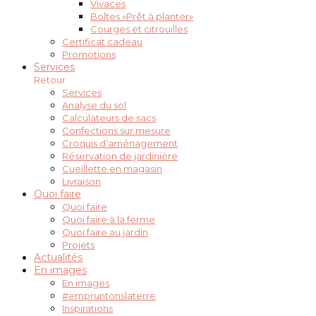
Vivaces
Boîtes «Prêt à planter»
Courges et citrouilles
Certificat cadeau
Promotions
Services
Retour
Services
Analyse du sol
Calculateurs de sacs
Confections sur mesure
Croquis d’aménagement
Réservation de jardinière
Cueillette en magasin
Livraison
Quoi faire
Quoi faire
Quoi faire à la ferme
Quoi faire au jardin
Projets
Actualités
En images
En images
#empruntonslaterre
Inspirations