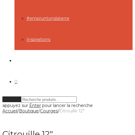
#empruntonslaterre
Inspirations
0
Effacer
appuyez sur
Enter
pour lancer la recherche
Accueil
/
Boutique
/
Courges
/
Citrouille 12″
Citrouille 12″