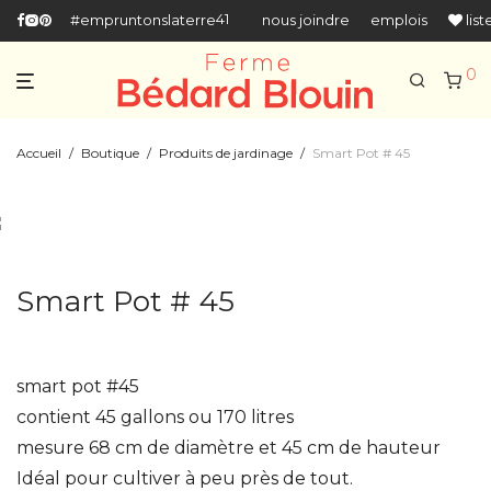
418-666-5518
#empruntonslaterre
nous joindre
emplois
list
0
Accueil
/
Boutique
/
Produits de jardinage
/
Smart Pot # 45
Smart Pot # 45
smart pot #45
contient 45 gallons ou 170 litres
mesure 68 cm de diamètre et 45 cm de hauteur
Idéal pour cultiver à peu près de tout.