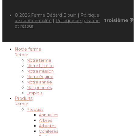
© 2026 Ferme Bédard Blouin |
Politique
de confidentialité
|
Politique de garantie
et retour
Notre ferme
Retour
Notre ferme
Notre histoire
Notre mission
Notre équipe
Notre année
Nos priorités
Emplois
Produits
Retour
Produits
Annuelles
Arbres
Arbustes
Conifères