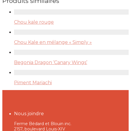
Produits similaires
Chou kale rouge
Chou Kale en mélange « Simply »
Begonia Dragon ‘Canary Wings’
Piment Mariachi
Nous joindre
Ferme Bédard et Blouin inc.
2157, boulevard Louis-XIV