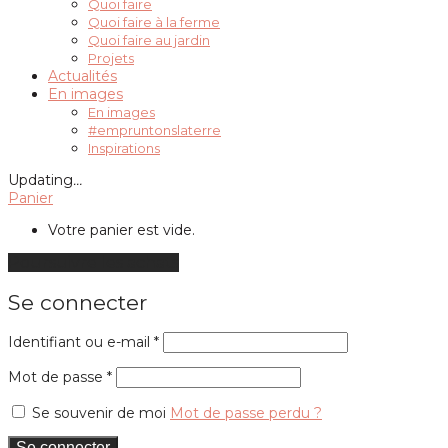
Quoi faire
Quoi faire à la ferme
Quoi faire au jardin
Projets
Actualités
En images
En images
#empruntonslaterre
Inspirations
Updating
…
Panier
Votre panier est vide.
Poursuivre les achats
Se connecter
Obligatoire
Identifiant ou e-mail
*
Obligatoire
Mot de passe
*
Se souvenir de moi
Mot de passe perdu ?
Se connecter