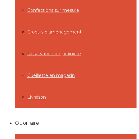
Confections sur mesure
Croquis d’aménagement
Réservation de jardinière
Cueillette en magasin
Livraison
Quoi faire