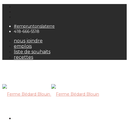
#empruntonslaterre
418-666-5518
nous joindre
emplois
liste de souhaits
recettes