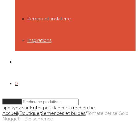
#empruntonslaterre
Inspirations
0
Effacer
appuyez sur
Enter
pour lancer la recherche
Accueil
/
Boutique
/
Semences et bulbes
/
Tomate cerise Gold
Nugget – Bio semence