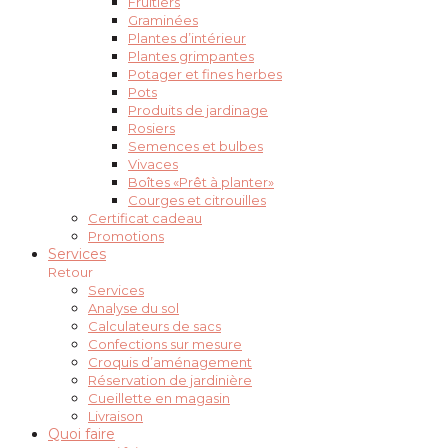
Fruitiers
Graminées
Plantes d’intérieur
Plantes grimpantes
Potager et fines herbes
Pots
Produits de jardinage
Rosiers
Semences et bulbes
Vivaces
Boîtes «Prêt à planter»
Courges et citrouilles
Certificat cadeau
Promotions
Services
Retour
Services
Analyse du sol
Calculateurs de sacs
Confections sur mesure
Croquis d’aménagement
Réservation de jardinière
Cueillette en magasin
Livraison
Quoi faire