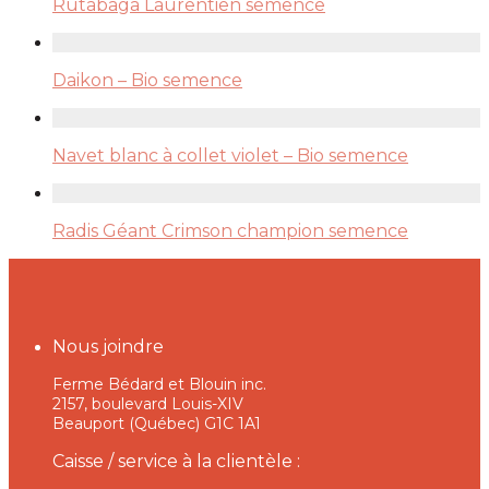
Rutabaga Laurentien semence
Daikon – Bio semence
Navet blanc à collet violet – Bio semence
Radis Géant Crimson champion semence
Nous joindre
Ferme Bédard et Blouin inc.
2157, boulevard Louis-XIV
Beauport (Québec) G1C 1A1
Caisse / service à la clientèle :