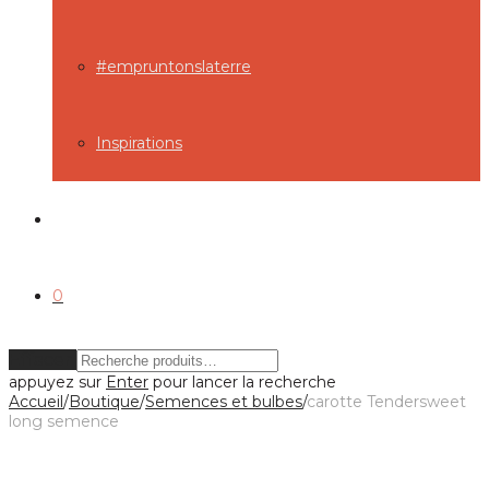
#empruntonslaterre
Inspirations
0
Effacer
appuyez sur
Enter
pour lancer la recherche
Accueil
/
Boutique
/
Semences et bulbes
/
carotte Tendersweet
long semence