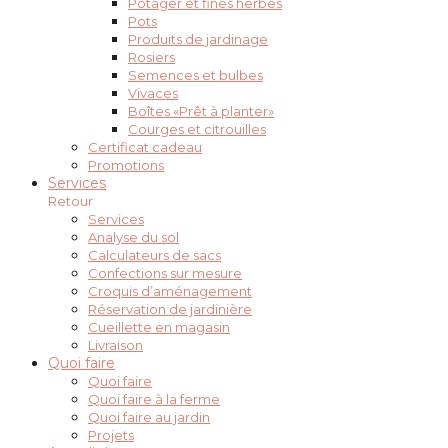
Potager et fines herbes
Pots
Produits de jardinage
Rosiers
Semences et bulbes
Vivaces
Boîtes «Prêt à planter»
Courges et citrouilles
Certificat cadeau
Promotions
Services
Retour
Services
Analyse du sol
Calculateurs de sacs
Confections sur mesure
Croquis d’aménagement
Réservation de jardinière
Cueillette en magasin
Livraison
Quoi faire
Quoi faire
Quoi faire à la ferme
Quoi faire au jardin
Projets