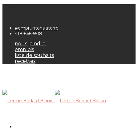
#empruntonslaterre
418-666-5518
nous joindre
emplois
liste de souhaits
recettes