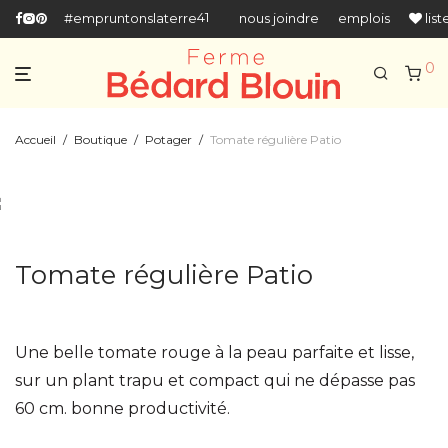
418-666-5518
#empruntonslaterre
nous joindre
emplois
list
0
Accueil
/
Boutique
/
Potager
/
Tomate régulière Patio
Tomate régulière Patio
Une belle tomate rouge à la peau parfaite et lisse,
sur un plant trapu et compact qui ne dépasse pas
60 cm. bonne productivité.