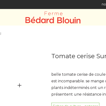
no
d
Tomate cerise Su
belle tomate cerise de coul
est incomparable. se mange
plants indéterminés ont un 
présentent une résistance in