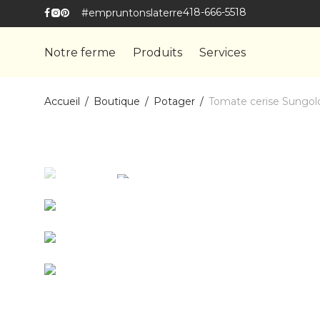
418-666-5518
#empruntonslaterre
Notre ferme
Produits
Services
Accueil
/
Boutique
/
Potager
/
Tomate cerise Sungol