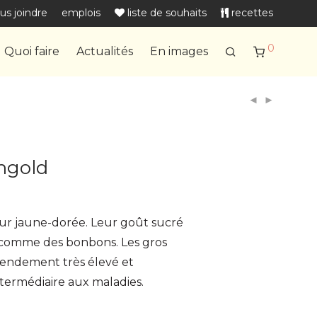
us joindre
emplois
liste de souhaits
recettes
0
Quoi faire
Actualités
En images
ngold
eur jaune-dorée. Leur goût sucré
 comme des bonbons. Les gros
rendement très élevé et
termédiaire aux maladies.